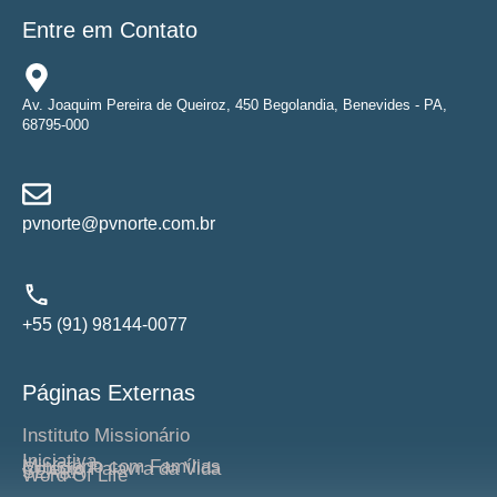
Entre em Contato
Av. Joaquim Pereira de Queiroz, 450 Begolandia, Benevides - PA,
68795-000
pvnorte@pvnorte.com.br
+55 (91) 98144-0077
Páginas Externas
Instituto Missionário
Iniciativa
Ministério com Famílias
Colégio Palavra da Vida
SEARA
Word Of Life